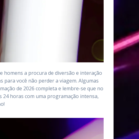
e homens a procura de diversão e interação
las para você não perder a viagem. Algumas
ramação de 2026 completa e lembre-se que no
mos 24 horas com uma programação intensa,
o!