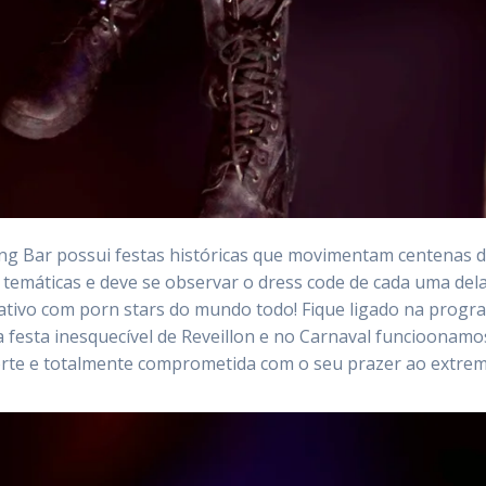
ing Bar possui festas históricas que movimentam centenas d
 temáticas e deve se observar o dress code de cada uma de
ativo com porn stars do mundo todo! Fique ligado na prog
 festa inesquecível de Reveillon e no Carnaval funcioona
orte e totalmente comprometida com o seu prazer ao extrem