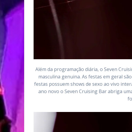
Além da programação diária, o Seven Cruis
masculina genuina. As festas em geral são
festas possuem shows de sexo ao vivo inter
ano novo o Seven Cruising Bar abriga uma
f